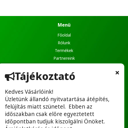
Menü
Főoldal
Rólunk
Termékek
Partnereink
Ajánlatkérés
Tájékoztató
Kapcsolat
Kedves Vásárlóink!
Üzletünk állandó nyitvatartása átépítés,
Hasznos linkek
felújítás miatt szünetel. Ebben az
Adatvédelmi tájékoztató
időszakban csak előre egyeztetett
ÁSZF
időpontban tudjuk kiszolgálni Önöket.
Bérbeadás ÁSZF