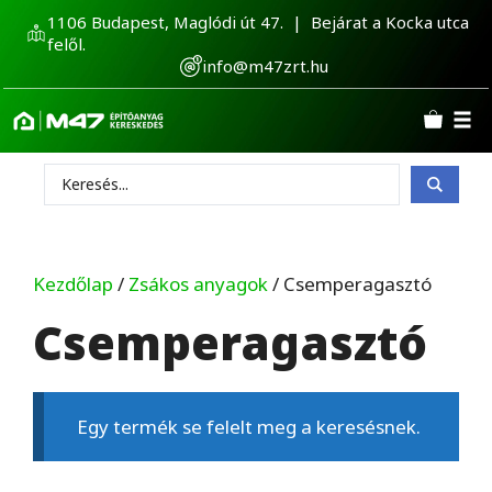
Kilépés
1106 Budapest, Maglódi út 47. | Bejárat a Kocka utca
a
felől.
tartalomba
info@m47zrt.hu
Search
...
Kezdőlap
/
Zsákos anyagok
/ Csemperagasztó
Csemperagasztó
Egy termék se felelt meg a keresésnek.