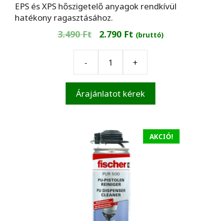
EPS és XPS hőszigetelő anyagok rendkívül
hatékony ragasztásához.
Original
Current
3.490
Ft
2.790
Ft
(bruttó)
price
price
was:
is:
-
+
Fischer
3.490 Ft.
2.790 Ft.
FIRE
STOP
Árajánlatot kérek
Tűzvédelmi
hab
-
pisztolyos
AKCIÓ!
750ml
mennyiség