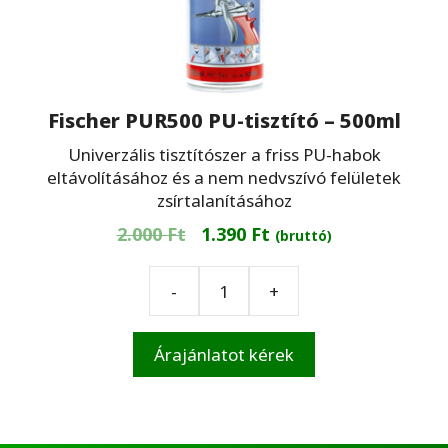
Fischer PUR500 PU-tisztító – 500ml
Univerzális tisztítószer a friss PU-habok
eltávolításához és a nem nedvszívó felületek
zsírtalanításához
Original
Current
2.000
Ft
1.390
Ft
(bruttó)
price
price
was:
is:
-
+
Fischer
2.000 Ft.
1.390 Ft.
PUR500
PU-
Árajánlatot kérek
tisztító
-
500ml
mennyiség