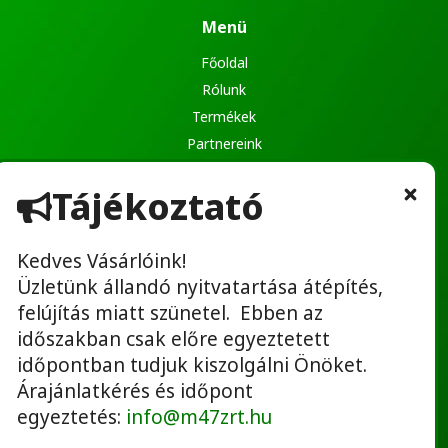
Menü
Főoldal
Rólunk
Termékek
Partnereink
Ajánlatkérés
Tájékoztató
Kapcsolat
Kedves Vásárlóink!
Üzletünk állandó nyitvatartása átépítés,
Hasznos linkek
felújítás miatt szünetel. Ebben az
Adatvédelmi tájékoztató
időszakban csak előre egyeztetett
ÁSZF
időpontban tudjuk kiszolgálni Önöket.
Bérbeadás ÁSZF
Árajánlatkérés és időpont
Elállási nyilatkozat
egyeztetés:
info@m47zrt.hu