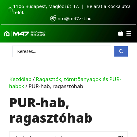
Kilépés
1106 Budapest, Maglódi út 47. | Bejárat a Kocka utca
a
felől.
tartalomba
info@m47zrt.hu
Search
...
Kezdőlap
/
Ragasztók, tömítőanyagok és PUR-
habok
/ PUR-hab, ragasztóhab
PUR-hab,
ragasztóhab