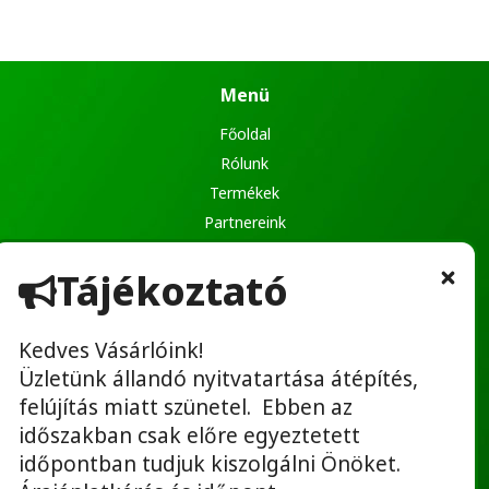
Menü
Főoldal
Rólunk
Termékek
Partnereink
Ajánlatkérés
Tájékoztató
Kapcsolat
Kedves Vásárlóink!
Üzletünk állandó nyitvatartása átépítés,
Hasznos linkek
felújítás miatt szünetel. Ebben az
Adatvédelmi tájékoztató
időszakban csak előre egyeztetett
ÁSZF
időpontban tudjuk kiszolgálni Önöket.
Bérbeadás ÁSZF