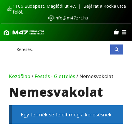
Kilépés
1106 Budapest, Maglódi út 47. | Bejárat a Kocka utca
a
felől.
tartalomba
info@m47zrt.hu
Search
...
Kezdőlap
/
Festés - Glettelés
/ Nemesvakolat
Nemesvakolat
Egy termék se felelt meg a keresésnek.