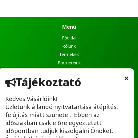
Menü
Főoldal
Rólunk
Termékek
Partnereink
Ajánlatkérés
Tájékoztató
Kapcsolat
Kedves Vásárlóink!
Üzletünk állandó nyitvatartása átépítés,
Hasznos linkek
felújítás miatt szünetel. Ebben az
Adatvédelmi tájékoztató
időszakban csak előre egyeztetett
ÁSZF
időpontban tudjuk kiszolgálni Önöket.
Bérbeadás ÁSZF