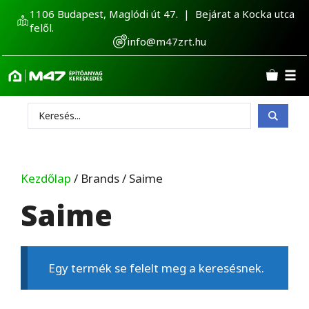
Kilépés
1106 Budapest, Maglódi út 47. | Bejárat a Kocka utca
a
felől.
tartalomba
info@m47zrt.hu
Search
...
Kezdőlap
/ Brands / Saime
Saime
Egy termék se felelt meg a keresésnek.