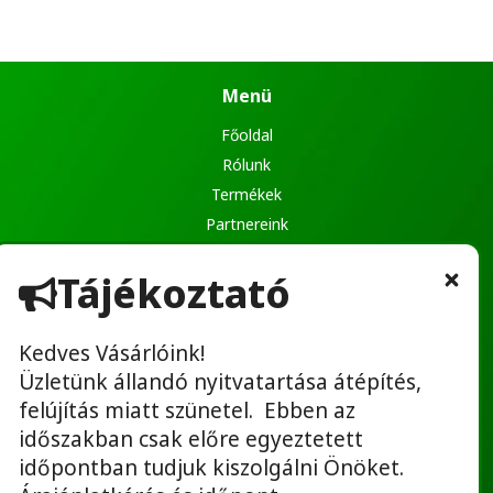
Menü
Főoldal
Rólunk
Termékek
Partnereink
Ajánlatkérés
Tájékoztató
Kapcsolat
Kedves Vásárlóink!
Üzletünk állandó nyitvatartása átépítés,
Hasznos linkek
felújítás miatt szünetel. Ebben az
Adatvédelmi tájékoztató
időszakban csak előre egyeztetett
ÁSZF
időpontban tudjuk kiszolgálni Önöket.
Bérbeadás ÁSZF