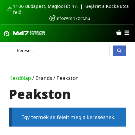
Kilépés
1106 Budapest, Maglódi út 47. | Bejárat a Kocka utca
a
felől.
tartalomba
info@m47zrt.hu
Search
...
Kezdőlap
/ Brands / Peakston
Peakston
Egy termék se felelt meg a keresésnek.