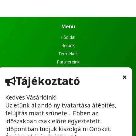
Menü
Főoldal
Rólunk
Termékek
Partnereink
Ajánlatkérés
Tájékoztató
Kapcsolat
Kedves Vásárlóink!
Üzletünk állandó nyitvatartása átépítés,
Hasznos linkek
felújítás miatt szünetel. Ebben az
Adatvédelmi tájékoztató
időszakban csak előre egyeztetett
ÁSZF
időpontban tudjuk kiszolgálni Önöket.
Bérbeadás ÁSZF