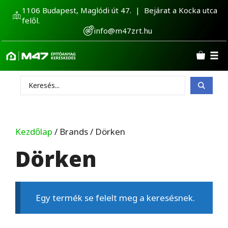
Kilépés
1106 Budapest, Maglódi út 47. | Bejárat a Kocka utca
a
felől.
tartalomba
info@m47zrt.hu
Search
...
Kezdőlap
/ Brands / Dörken
Dörken
Egy termék se felelt meg a keresésnek.